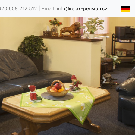
420 608 212 512 | Email:
info@relax-pension.cz
Next