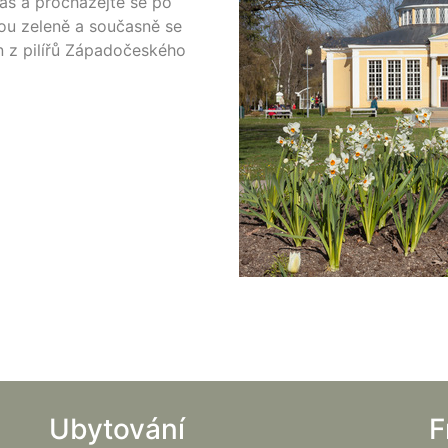
as a procházejte se po
ou zeleně a současně se
n z pilířů Západočeského
Ubytování
F