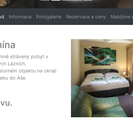
od
Informace
Fotogalerie
Rezervace a ceny
Nabíjíme 
ína
emně strávený pobyt v
ch Lázních.
storném objektu na okraji
hebu do Aše.
ěvu.