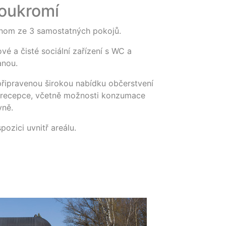
soukromí
dnom ze 3 samostatných pokojů.
vé a čisté sociální zařízení s WC a
anou.
řipravenou širokou nabídku občerstvení
 recepce, včetně možnosti konzumace
yně.
pozici uvnitř areálu.