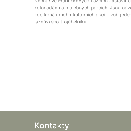
Nechte ve Františkových Lázních zastavit č
kolonádách a malebných parcích. Jsou oáz
zde koná mnoho kulturních akcí. Tvoří jede
lázeňského trojúhelníku.
Kontakty